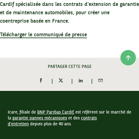
Cardif spécialisée dans les contrats d’extension de garantie
et de maintenance automobiles, pour créer une
coentreprise basée en France.
Télécharger le communiqué de presse
PARTAGER CETTE PAGE
PARTAGER SUR FACEBOOK (OUVRE UNE NOUVELLE F
PARTAGER SUR TWITTER (OUVRE UNE NOU
PARTAGER SUR LINKEDIN (OUV
PARTAGER PAR EMAIL
Icare, filiale de
BNP Paribas Cardif
, est référent sur le marché de
la
garantie pannes mécaniques
et des
contrats
d’entretien
depuis plus de 40 ans.