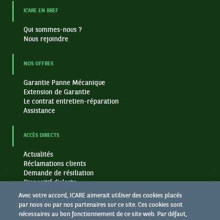
ICARE EN BREF
Qui sommes-nous ?
Nous rejoindre
NOS OFFRES
Garantie Panne Mécanique
Extension de Garantie
Le contrat entretien-réparation
Assistance
ACCÈS DIRECTS
Actualités
Réclamations clients
Demande de résiliation
Dispositif d’alerte
Politique des Cookies
Avec votre accord, ICARE aimerait utiliser des cookies placés
Notice protection des données
par nous ou par nos partenaires sur ce site. Ces cookies sont
nécessaires au bon fonctionnement de ce site web. Par défaut,